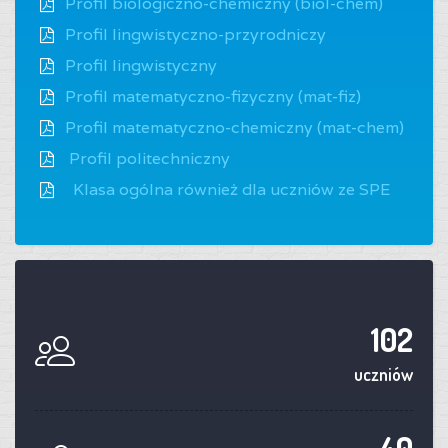
Profil biologiczno-chemiczny (biol-chem)
Profil lingwistyczno-przyrodniczy
Profil lingwistyczny
Profil matematyczno-fizyczny (mat-fiz)
Profil matematyczno-chemiczny (mat-chem)
Profil politechniczny
Klasa ogólna również dla uczniów ze SPE
102
uczniów