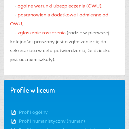
-
ogólne warunki ubezpieczenia (OWU)
,
-
postanowienia dodatkowe i odmienne od
OWU
,
-
zgłoszenie roszczenia
(rodzic w pierwszej
kolejności proszony jest o zgłoszenie się do
sekretariatu w celu potwierdzenia, że dziecko
jest uczniem szkoły).
Profile w liceum
Profil ogólny
Profil humanistyczny (human)