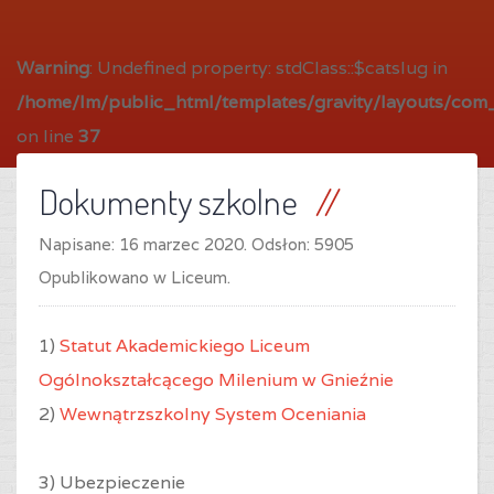
Warning
: Undefined property: stdClass::$catslug in
/home/lm/public_html/templates/gravity/layouts/com_
on line
37
Dokumenty szkolne
Napisane:
16 marzec 2020
. Odsłon: 5905
Opublikowano w Liceum.
1)
Statut Akademickiego Liceum
Ogólnokształcącego Milenium w Gnieźnie
2)
Wewnątrzszkolny System Oceniania
3) Ubezpieczenie