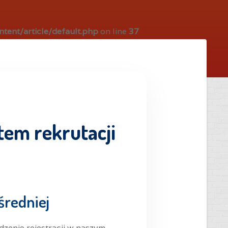
tent/article/default.php
on line
37
tem rekrutacji
średniej
zenie rejestracji w naszym