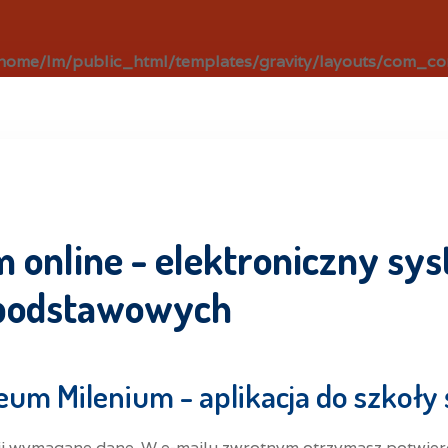
home/lm/public_html/templates/gravity/layouts/com_con
m online - elektroniczny sys
dpodstawowych
eum Milenium - aplikacja do szkoły 
nij wymagane dane. W e-mailu zwrotnym otrzymasz potwierd