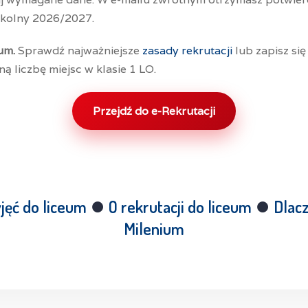
zkolny 2026/2027.
um.
Sprawdź najważniejsze
zasady rekrutacji
lub zapisz się
 liczbę miejsc w klasie 1 LO.
Przejdź do e-Rekrutacji
yjęć do liceum
⏺︎
O rekrutacji do liceum
⏺︎
Dlac
Milenium