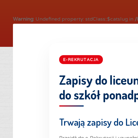
Warning
: Undefined property: stdClass::$catslug in
/
E-REKRUTACJA
Zapisy do liceu
do szkół pona
Trwają zapisy do Lic
Przejdź do e-Rekrutacji i uzupeł