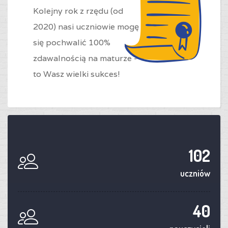
Kolejny rok z rzędu (od
2020) nasi uczniowie mogę
się pochwalić 100%
zdawalnością na maturze -
to Wasz wielki sukces!
102
uczniów
40