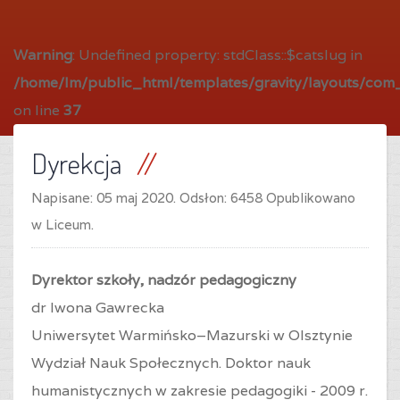
Warning
: Undefined property: stdClass::$catslug in
/home/lm/public_html/templates/gravity/layouts/com_
on line
37
Dyrekcja
Napisane:
05 maj 2020
. Odsłon: 6458 Opublikowano
w Liceum.
Dyrektor szkoły, nadzór pedagogiczny
dr Iwona Gawrecka
Uniwersytet Warmińsko–Mazurski w Olsztynie
Wydział Nauk Społecznych. Doktor nauk
humanistycznych w zakresie pedagogiki - 2009 r.