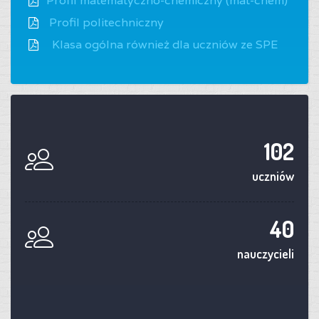
Profil matematyczno-chemiczny (mat-chem)
Profil politechniczny
Klasa ogólna również dla uczniów ze SPE
102
uczniów
40
nauczycieli