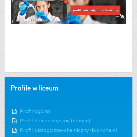
Profile w liceum
Profil ogólny
Profil humanistyczny (human)
Profil biologiczno-chemiczny (biol-chem)