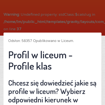
Warning
: Undefined property: stdClass::$catslug in
/home/lm/public_html/templates/gravity/layouts/com_
on line
37
Odsłon: 58357 Opublikowano w Liceum.
Profil w liceum -
Profile klas
Chcesz się dowiedzieć jakie są
profile w liceum? Wybierz
odpowiedni kierunek w