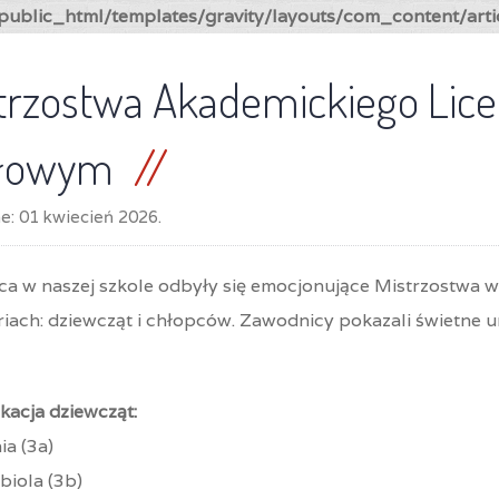
ublic_html/templates/gravity/layouts/com_content/arti
trzostwa Akademickiego Lice
ołowym
ne:
01 kwiecień 2026
.
ca w naszej szkole odbyły się emocjonujące Mistrzostwa 
iach: dziewcząt i chłopców. Zawodnicy pokazali świetne um
kacja dziewcząt:
ia (3a)
abiola (3b)