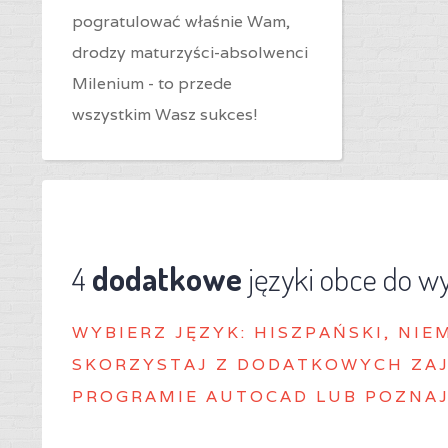
pogratulować właśnie Wam,
drodzy maturzyści-absolwenci
Milenium - to przede
wszystkim Wasz sukces!
4
dodatkowe
języki obce do w
WYBIERZ J
ĘZYK: HISZPAŃSKI, NIE
SKORZYSTAJ Z DODATKOWYCH ZAJ
PROGRAMIE AUTOCAD LUB POZNAJ