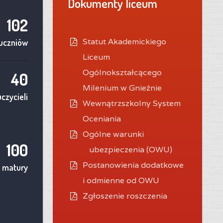
Dokumenty liceum
102
Statut Akademickiego
uczniów
Liceum
Ogólnokształcącego
40
Milenium w Gnieźnie
czycieli
Wewnątrzszkolny System
Oceniania
O
gólne warunki
100
ubezpieczenia (OWU)
Postanowienia dodatkowe
 matury
i odmienne od OWU
Zgłoszenie roszczenia