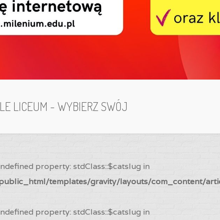
ILE LICEUM - WYBIERZ SWÓJ
Undefined property: stdClass::$catslug in
ublic_html/templates/gravity/layouts/com_content/arti
Undefined property: stdClass::$catslug in