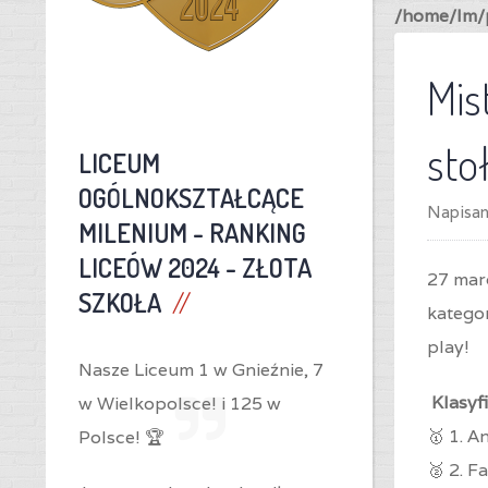
/home/lm/p
Mis
st
LICEUM
OGÓLNOKSZTAŁCĄCE
Napisa
MILENIUM -
RANKING
LICEÓW 2024 - ZŁOTA
27 mar
SZKOŁA
kategor
play!
Nasze Liceum 1 w Gnieźnie,
7
Klasyfi
w Wielkopolsce! i
125 w
🥇 1. An
Polsce! 🏆
🥈 2. F