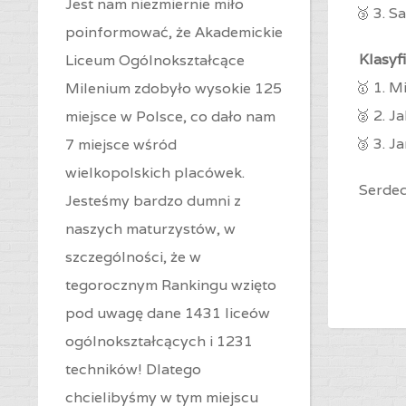
Jest nam niezmiernie miło
🥉 3. S
poinformować, że Akademickie
Klasyf
Liceum Ogólnokształcące
🥇 1. M
Milenium zdobyło wysokie 125
🥈 2. J
miejsce w Polsce, co dało nam
🥉 3. Ja
7 miejsce wśród
wielkopolskich placówek.
Serdec
Jesteśmy bardzo dumni z
naszych maturzystów, w
szczególności, że w
tegorocznym Rankingu wzięto
pod uwagę dane 1431 liceów
ogólnokształcących i 1231
techników! Dlatego
chcielibyśmy w tym miejscu