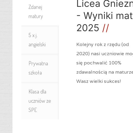
Licea Gniez
Zdanej
- Wyniki mat
matury
2025
5 x j.
angielski
Kolejny rok z rzędu (od
2020) nasi uczniowie m
się pochwalić 100%
Prywatna
zdawalnością na maturze
szkoła
Wasz wielki sukces!
Klasa dla
uczniów ze
SPE