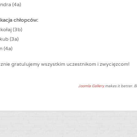
andra (4a)
ikacja chłopców:
ikołaj (3b)
akub (3a)
n (4a)
znie gratulujemy wszystkim uczestnikom i zwycięzcom!
Joomla Gallery
makes it better. 