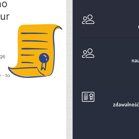
no
ur
ogę
nau
 - to
zdawalność