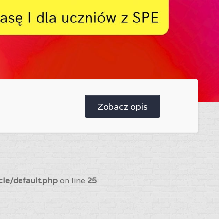
Zobacz opis
cle/default.php
on line
25