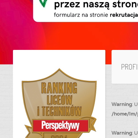
PROF
Warning
: 
/home/lm/p
Warning
: 