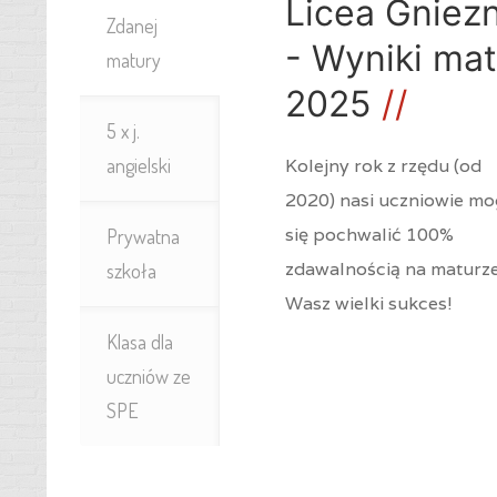
Licea Gniez
Zdanej
- Wyniki mat
matury
2025
5 x j.
angielski
Kolejny rok z rzędu (od
2020) nasi uczniowie m
się pochwalić 100%
Prywatna
zdawalnością na maturze
szkoła
Wasz wielki sukces!
Klasa dla
uczniów ze
SPE