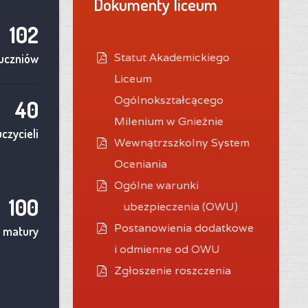
Dokumenty liceum
102
Statut Akademickiego
uczniów
Liceum
Ogólnokształcącego
40
Milenium w Gnieźnie
czycieli
Wewnątrzszkolny System
Oceniania
O
gólne warunki
100
ubezpieczenia (OWU)
Postanowienia dodatkowe
 matury
i odmienne od OWU
Zgłoszenie roszczenia