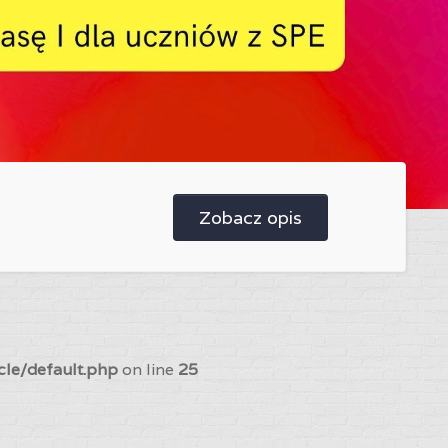
Zobacz opis
cle/default.php
on line
25