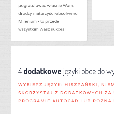
pogratulować właśnie Wam,
drodzy maturzyści-absolwenci
Milenium - to przede
wszystkim Wasz sukces!
4
dodatkowe
języki obce do w
WYBIERZ J
ĘZYK: HISZPAŃSKI, NIE
SKORZYSTAJ Z DODATKOWYCH ZAJ
PROGRAMIE AUTOCAD LUB POZNAJ