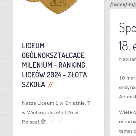
/home/lm/p
Spo
18.
LICEUM
OGÓLNOKSZTAŁCĄCE
Napisa
MILENIUM -
RANKING
LICEÓW 2024 - ZŁOTA
10 marc
SZKOŁA
ordyna
Adamsk
Nasze Liceum 1 w Gnieźnie,
7
Wiele o
w Wielkopolsce! i
125 w
ostatni
Polsce! 🏆
temat 