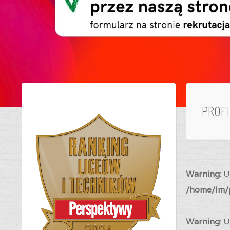
PROF
Warning
: 
/home/lm/p
Warning
: 