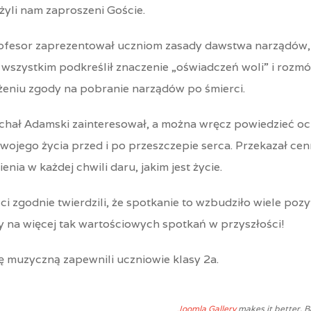
żyli nam zaproszeni Goście.
ofesor zaprezentował uczniom zasady dawstwa narządów, 
wszystkim podkreślił znaczenie „oświadczeń woli” i rozmów
żeniu zgody na pobranie narządów po śmierci.
chał Adamski zainteresował, a można wręcz powiedzieć oc
swojego życia przed i po przeszczepie serca. Przekazał c
ienia w każdej chwili daru, jakim jest życie.
ści zgodnie twierdzili, że spotkanie to wzbudziło wiele poz
y na więcej tak wartościowych spotkań w przyszłości!
 muzyczną zapewnili uczniowie klasy 2a.
Joomla Gallery
makes it better. 