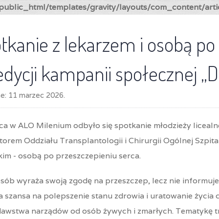
ublic_html/templates/gravity/layouts/com_content/arti
tkanie z lekarzem i osobą p
 edycji kampanii społecznej „D
ne:
11 marzec 2026
.
a w ALO Milenium odbyło się spotkanie młodzieży licealne
torem Oddziału Transplantologii i Chirurgii Ogólnej Szpi
im - osobą po przeszczepieniu serca.
sób wyraża swoją zgodę na przeszczep, lecz nie informuje 
a szansa na polepszenie stanu zdrowia i uratowanie życia 
dawstwa narządów od osób żywych i zmarłych. Tematykę tra