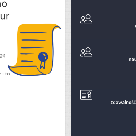
no
ur
ogę
nau
 - to
zdawalność