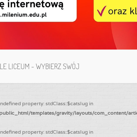
ILE LICEUM - WYBIERZ SWÓJ
Undefined property: stdClass::$catslug in
ublic_html/templates/gravity/layouts/com_content/arti
Undefined property: stdClass::$catslug in