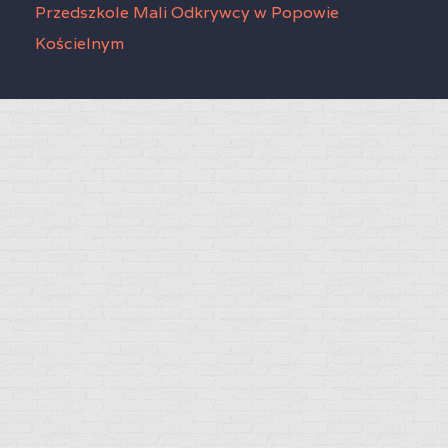
Przedszkole Mali Odkrywcy w Popowie
Kościelnym