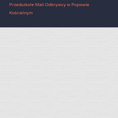
Przedszkole Mali Odkrywcy w Popowie
Kościelnym