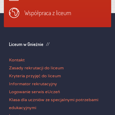
Współpraca z liceum
Liceum w Gnieźnie
Kontakt
Zasady rekrutacji do liceum
Kryteria przyjęć do liceum
Informator rekrutacyjny
Logowanie serwis eUczeń
Klasa dla uczniów ze specjalnymi potrzebami
edukacyjnymi