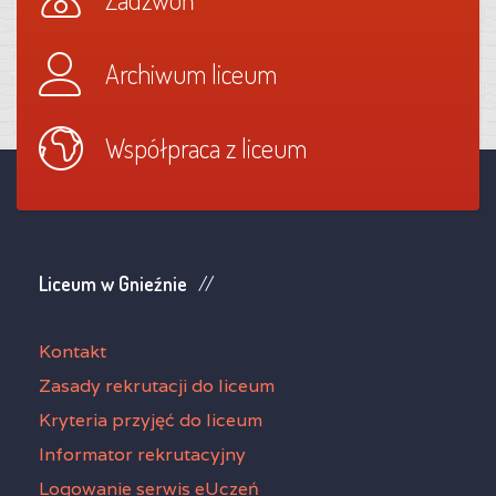
Archiwum liceum
Współpraca z liceum
Liceum w Gnieźnie
Kontakt
Zasady rekrutacji do liceum
Kryteria przyjęć do liceum
Informator rekrutacyjny
Logowanie serwis eUczeń