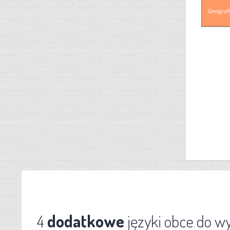
4
dodatkowe
języki obce do w