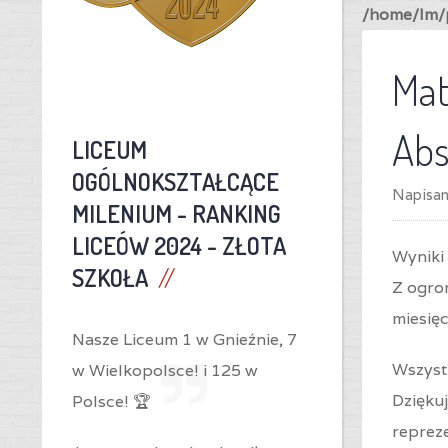
/home/lm/p
Mat
Ab
LICEUM
OGÓLNOKSZTAŁCĄCE
Napisa
MILENIUM -
RANKING
LICEÓW 2024 - ZŁOTA
Wyniki
SZKOŁA
Z ogro
miesięc
Nasze Liceum 1 w Gnieźnie,
7
Wszyst
w Wielkopolsce! i
125 w
Dziękuj
Polsce! 🏆
repreze