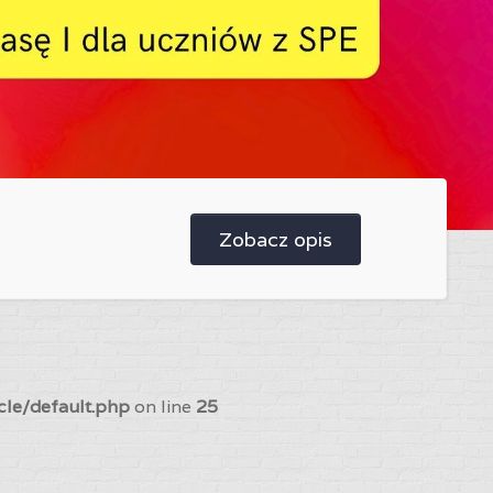
Zobacz opis
cle/default.php
on line
25