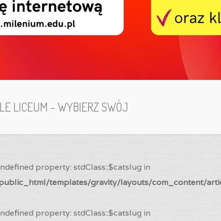
ILE LICEUM - WYBIERZ SWÓJ
Undefined property: stdClass::$catslug in
ublic_html/templates/gravity/layouts/com_content/arti
Undefined property: stdClass::$catslug in