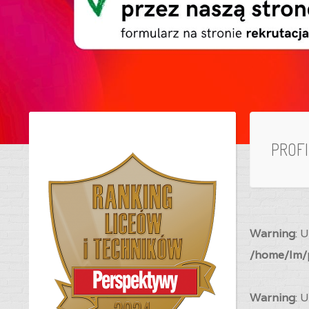
PROF
Warning
: 
/home/lm/p
Warning
: 