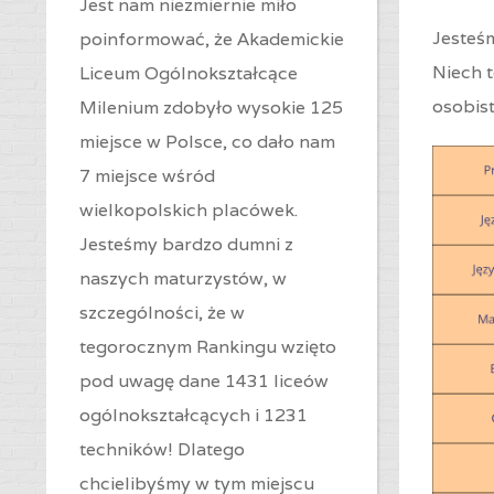
Jest nam niezmiernie miło
Jesteśm
poinformować, że Akademickie
Niech 
Liceum Ogólnokształcące
osobist
Milenium zdobyło wysokie 125
miejsce w Polsce, co dało nam
7 miejsce wśród
wielkopolskich placówek.
Jesteśmy bardzo dumni z
naszych maturzystów, w
szczególności, że w
tegorocznym Rankingu wzięto
pod uwagę dane 1431 liceów
ogólnokształcących i 1231
techników! Dlatego
chcielibyśmy w tym miejscu