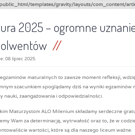
ublic_html/templates/gravity/layouts/com_content/arti
ura 2025 – ogromne uznanie
solwentów
ne:
08 lipiec 2025
.
 egzaminów maturalnych to zawsze moment refleksji, wdzię
mnym szacunkiem spoglądamy dziś na wyniki egzaminów ma
y nauki, zaangażowania i odpowiedzialności.
kim Maturzystom ALO Milenium składamy serdeczne gratu
emy Wam za determinację, wytrwałość oraz to, że w codzie
ntowaliście wartości, które są dla naszego liceum ważne.