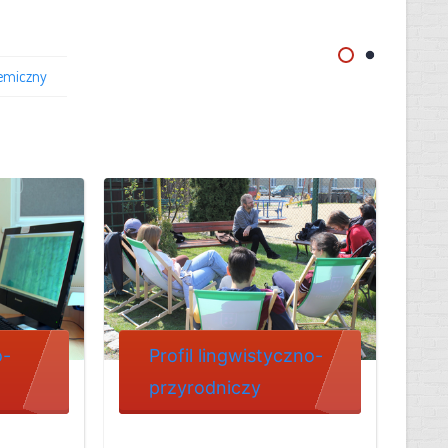
emiczny
o-
Profil lingwistyczno-
przyrodniczy