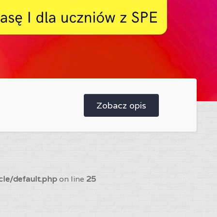
Zobacz opis
cle/default.php
on line
25