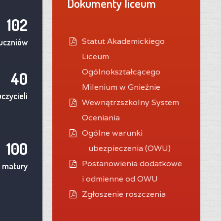
Dokumenty liceum
102
Statut Akademickiego
uczniów
Liceum
Ogólnokształcącego
40
Milenium w Gnieźnie
czycieli
Wewnątrzszkolny System
Oceniania
O
gólne warunki
100
ubezpieczenia (OWU)
Postanowienia dodatkowe
 matury
i odmienne od OWU
Zgłoszenie roszczenia