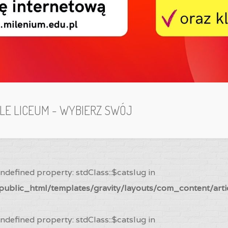
ILE LICEUM - WYBIERZ SWÓJ
Undefined property: stdClass::$catslug in
ublic_html/templates/gravity/layouts/com_content/arti
Undefined property: stdClass::$catslug in