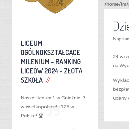
/home/lm/p
Dzi
Napisa
LICEUM
OGÓLNOKSZTAŁCĄCE
24 wrze
MILENIUM -
RANKING
na
Wydz
LICEÓW 2024 - ZŁOTA
SZKOŁA
Wykład
bezpłat
Nasze Liceum 1 w Gnieźnie,
7
udany w
w Wielkopolsce! i
125 w
Polsce! 🏆