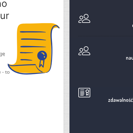
no
ur
ogę
nau
 - to
zdawalność