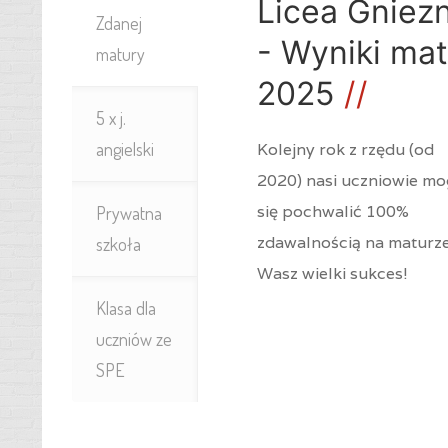
Licea Gniez
Zdanej
- Wyniki mat
matury
2025
5 x j.
angielski
Kolejny rok z rzędu (od
2020) nasi uczniowie m
się pochwalić 100%
Prywatna
zdawalnością na maturze
szkoła
Wasz wielki sukces!
Klasa dla
uczniów ze
SPE