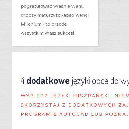
pogratulować właśnie Wam,
drodzy maturzyści-absolwenci
Milenium - to przede
wszystkim Wasz sukces!
4
dodatkowe
języki obce do w
WYBIERZ J
ĘZYK: HISZPAŃSKI, NIE
SKORZYSTAJ Z DODATKOWYCH ZAJ
PROGRAMIE AUTOCAD LUB POZNAJ