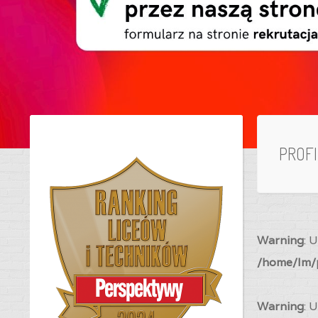
PROF
Warning
: 
/home/lm/p
Warning
: 