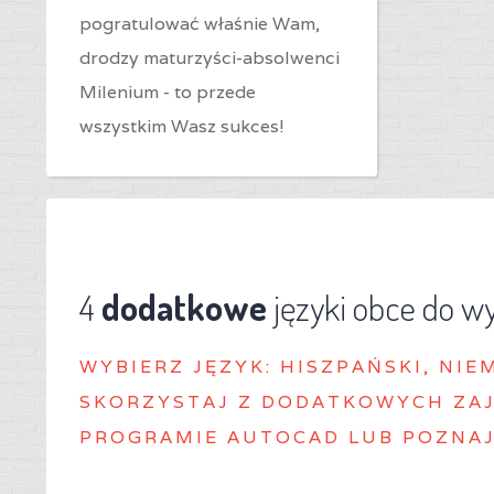
pogratulować właśnie Wam,
drodzy maturzyści-absolwenci
Milenium - to przede
wszystkim Wasz sukces!
4
dodatkowe
języki obce do w
WYBIERZ J
ĘZYK: HISZPAŃSKI, NIE
SKORZYSTAJ Z DODATKOWYCH ZAJ
PROGRAMIE AUTOCAD LUB POZNAJ