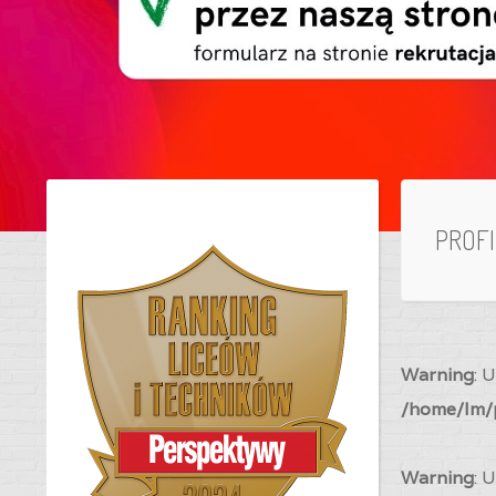
PROF
Warning
: 
/home/lm/p
Warning
: 