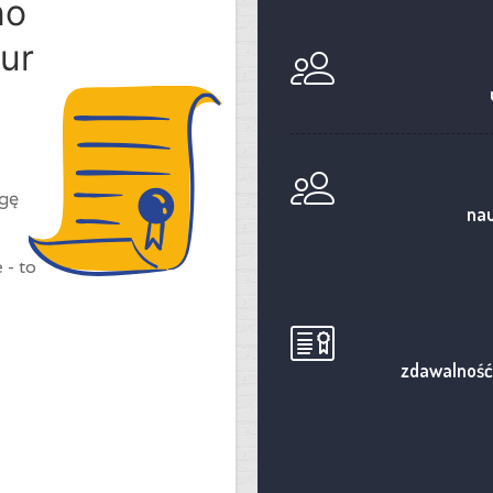
no
ur
ogę
nau
 - to
zdawalność