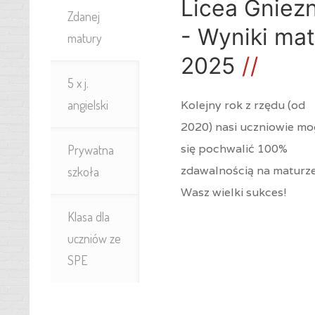
Licea Gniez
Zdanej
- Wyniki mat
matury
2025
5 x j.
angielski
Kolejny rok z rzędu (od
2020) nasi uczniowie m
się pochwalić 100%
Prywatna
zdawalnością na maturze
szkoła
Wasz wielki sukces!
Klasa dla
uczniów ze
SPE