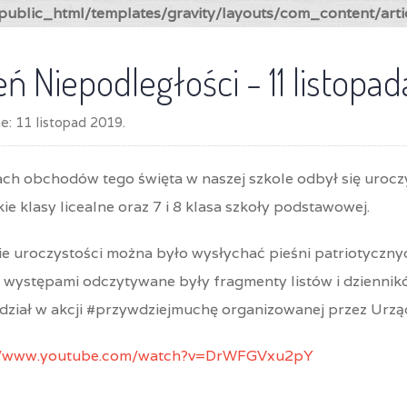
ublic_html/templates/gravity/layouts/com_content/arti
eń Niepodległości - 11 listopa
ne:
11 listopad 2019
.
ch obchodów tego święta w naszej szkole odbył się urocz
ie klasy licealne oraz 7 i 8 klasa szkoły podstawowej.
ie uroczystości można było wysłychać pieśni patriotyczn
 występami odczytywane były fragmenty listów i dziennikó
udział w akcji #przywdziejmuchę organizowanej przez Urzą
//www.youtube.com/watch?v=DrWFGVxu2pY