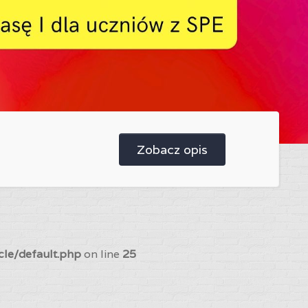
Zobacz opis
cle/default.php
on line
25