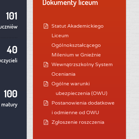
Dokumenty liceum
101
Statut Akademickiego
uczniów
Liceum
Ogólnokształcącego
40
Milenium w Gnieźnie
czycieli
Wewnątrzszkolny System
Oceniania
O
gólne warunki
100
ubezpieczenia (OWU)
Postanowienia dodatkowe
 matury
i odmienne od OWU
Zgłoszenie roszczenia