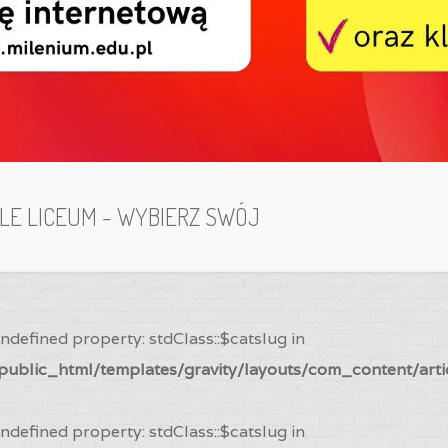
ILE LICEUM - WYBIERZ SWÓJ
Undefined property: stdClass::$catslug in
ublic_html/templates/gravity/layouts/com_content/arti
Undefined property: stdClass::$catslug in