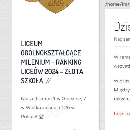
/home/lm/p
Dzi
Napisa
LICEUM
OGÓLNOKSZTAŁCĄCE
W rama
MILENIUM -
RANKING
wszystk
LICEÓW 2024 - ZŁOTA
SZKOŁA
W czas
Między
Nasze Liceum 1 w Gnieźnie,
7
także 
w Wielkopolsce! i
125 w
https:
Polsce! 🏆