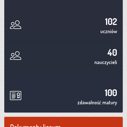
102
uczniów
40
nauczycieli
100
zdawalność matury
Dokumenty liceum