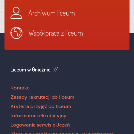
Archiwum liceum
Współpraca z liceum
Liceum w Gnieźnie
Kontakt
Zasady rekrutacji do liceum
Kryteria przyjęć do liceum
Informator rekrutacyjny
Logowanie serwis eUczeń