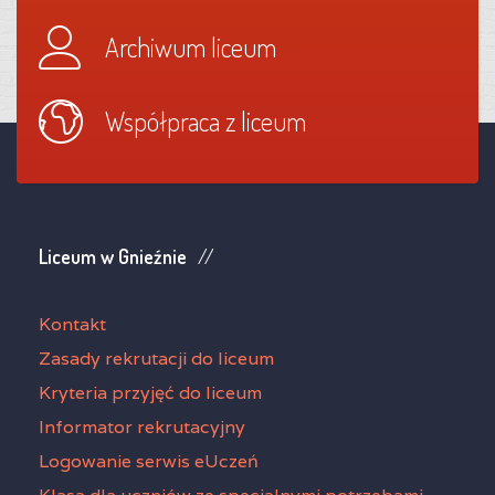
Archiwum liceum
Współpraca z liceum
Liceum w Gnieźnie
Kontakt
Zasady rekrutacji do liceum
Kryteria przyjęć do liceum
Informator rekrutacyjny
Logowanie serwis eUczeń