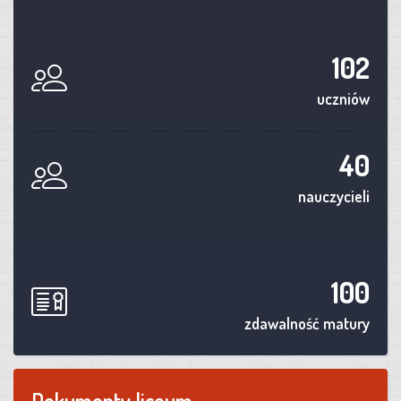
102
uczniów
40
nauczycieli
100
zdawalność matury
Dokumenty liceum