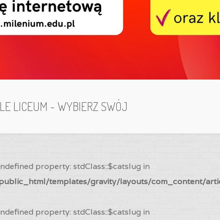
ILE LICEUM - WYBIERZ SWÓJ
Undefined property: stdClass::$catslug in
ublic_html/templates/gravity/layouts/com_content/arti
Undefined property: stdClass::$catslug in