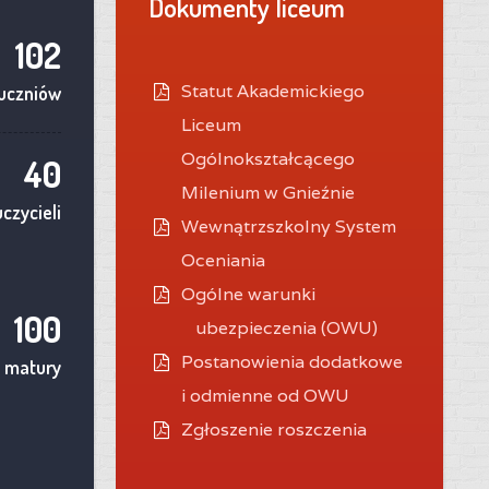
Dokumenty liceum
102
Statut Akademickiego
uczniów
Liceum
Ogólnokształcącego
40
Milenium w Gnieźnie
czycieli
Wewnątrzszkolny System
Oceniania
O
gólne warunki
100
ubezpieczenia (OWU)
Postanowienia dodatkowe
 matury
i odmienne od OWU
Zgłoszenie roszczenia