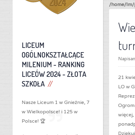
/home/lm/p
Wie
tur
LICEUM
OGÓLNOKSZTAŁCĄCE
Napisa
MILENIUM -
RANKING
LICEÓW 2024 - ZŁOTA
21 kwi
SZKOŁA
LO w Gn
Repreze
Nasze Liceum 1 w Gnieźnie,
7
Ogromny
w Wielkopolsce! i
125 w
więcej
Polsce! 🏆
ponadp
Dzięku