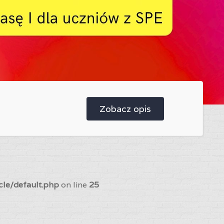
Zobacz opis
cle/default.php
on line
25