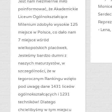
Jest nam niezmiernie miło
Monice
poinformować, że Akademickie
Serdec
Liceum Ogólnokształcące
Reprez
Milenium zdobyło wysokie 125
- Lena,
miejsce w Polsce, co dało nam
7 miejsce wśród
wielkopolskich placówek.
Jesteśmy bardzo dumni z
naszych maturzystów, w
szczególności, że w
tegorocznym Rankingu wzięto
pod uwagę dane 1431 liceów
ogólnokształcących i 1231
techników! Dlatego
chcielibyśmy w tym miejscu