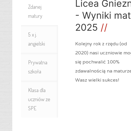
Licea Gniez
Zdanej
- Wyniki mat
matury
2025
5 x j.
angielski
Kolejny rok z rzędu (od
2020) nasi uczniowie m
się pochwalić 100%
Prywatna
zdawalnością na maturze
szkoła
Wasz wielki sukces!
Klasa dla
uczniów ze
SPE