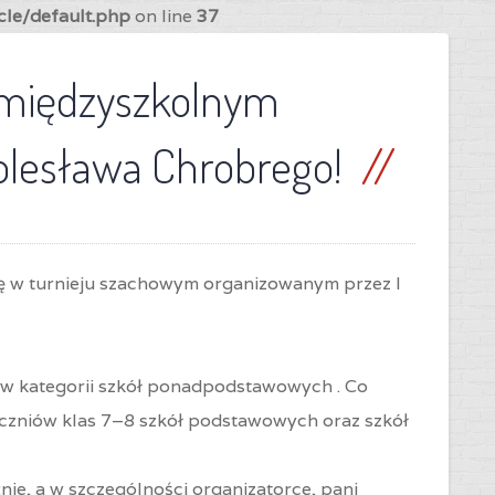
cle/default.php
on line
37
w międzyszkolnym
olesława Chrobrego!
łę w turnieju szachowym organizowanym przez I
e w kategorii szkół ponadpodstawowych . Co
(uczniów klas 7–8 szkół podstawowych oraz szkół
ie, a w szczególności organizatorce, pani