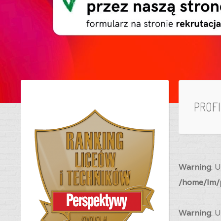
PROF
Warning
: 
/home/lm/p
Warning
: 