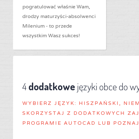
pogratulować właśnie Wam,
drodzy maturzyści-absolwenci
Milenium - to przede
wszystkim Wasz sukces!
4
dodatkowe
języki obce do w
WYBIERZ J
ĘZYK: HISZPAŃSKI, NIE
SKORZYSTAJ Z DODATKOWYCH ZAJ
PROGRAMIE AUTOCAD LUB POZNAJ