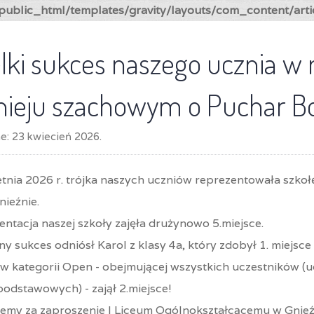
ublic_html/templates/gravity/layouts/com_content/arti
lki sukces naszego ucznia 
nieju szachowym o Puchar B
ne:
23 kwiecień 2026
.
etnia 2026 r. trójka naszych uczniów reprezentowała szko
ieźnie.
ntacja naszej szkoły zajęła drużynowo 5.miejsce.
 sukces odniósł Karol z klasy 4a, który zdobył 1. miejsc
, w kategorii Open - obejmującej wszystkich uczestników 
odstawowych) - zajął 2.miejsce!
jemy za zaproszenie I Liceum Ogólnokształcącemu w Gnieźn