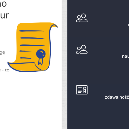
no
ur
ogę
nau
 - to
zdawalność