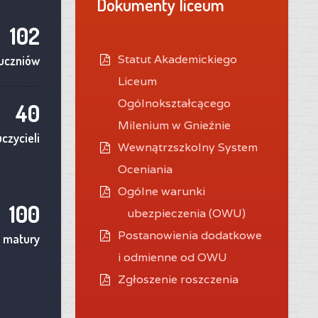
Dokumenty liceum
102
Statut Akademickiego
uczniów
Liceum
Ogólnokształcącego
40
Milenium w Gnieźnie
czycieli
Wewnątrzszkolny System
Oceniania
O
gólne warunki
100
ubezpieczenia (OWU)
Postanowienia dodatkowe
 matury
i odmienne od OWU
Zgłoszenie roszczenia