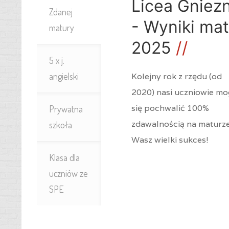
Licea Gniez
Zdanej
- Wyniki mat
matury
2025
5 x j.
angielski
Kolejny rok z rzędu (od
2020) nasi uczniowie m
się pochwalić 100%
Prywatna
zdawalnością na maturze
szkoła
Wasz wielki sukces!
Klasa dla
uczniów ze
SPE