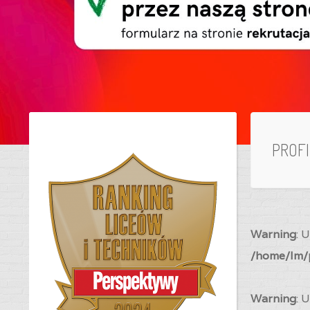
PROF
Warning
: 
/home/lm/p
Warning
: 