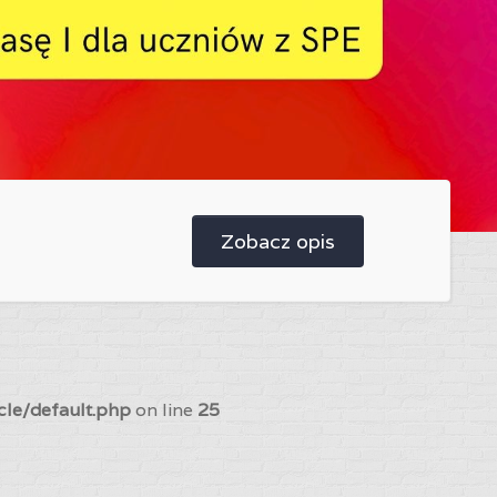
Zobacz opis
cle/default.php
on line
25