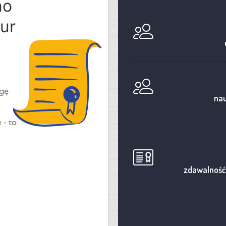
no
ur
ogę
nau
 - to
zdawalność