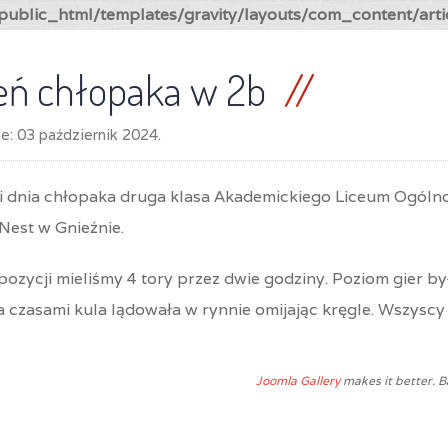
ublic_html/templates/gravity/layouts/com_content/arti
eń chłopaka w 2b
ne:
03 październik 2024
.
ji dnia chłopaka druga klasa Akademickiego Liceum Ogólno
Nest w Gnieźnie.
ozycji mieliśmy 4 tory przez dwie godziny. Poziom gier był
 a czasami kula lądowała w rynnie omijając kręgle. Wszyscy 
Joomla Gallery
makes it better. 