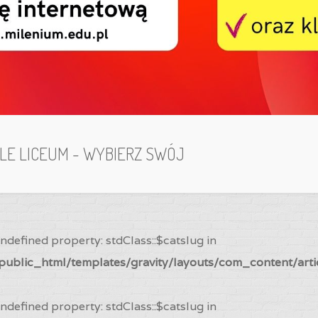
ILE LICEUM - WYBIERZ SWÓJ
Undefined property: stdClass::$catslug in
ublic_html/templates/gravity/layouts/com_content/arti
Undefined property: stdClass::$catslug in