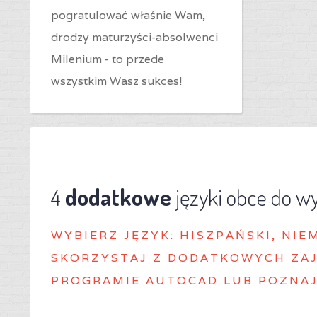
pogratulować właśnie Wam,
drodzy maturzyści-absolwenci
Milenium - to przede
wszystkim Wasz sukces!
4
dodatkowe
języki obce do w
WYBIERZ J
ĘZYK: HISZPAŃSKI, NIE
SKORZYSTAJ Z DODATKOWYCH ZAJ
PROGRAMIE AUTOCAD LUB POZNAJ