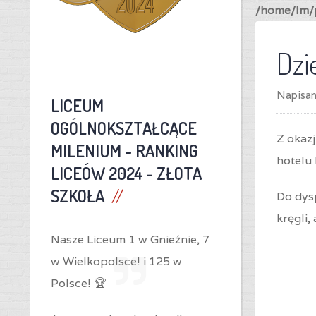
/home/lm/p
Dzi
Napisa
LICEUM
OGÓLNOKSZTAŁCĄCE
Z okaz
MILENIUM -
RANKING
hotelu 
LICEÓW 2024 - ZŁOTA
SZKOŁA
Do dysp
kręgli,
Nasze Liceum 1 w Gnieźnie,
7
w Wielkopolsce! i
125 w
Polsce! 🏆