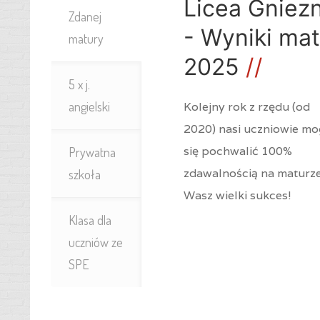
Licea Gniez
Zdanej
- Wyniki mat
matury
2025
5 x j.
angielski
Kolejny rok z rzędu (od
2020) nasi uczniowie m
się pochwalić 100%
Prywatna
zdawalnością na maturze
szkoła
Wasz wielki sukces!
Klasa dla
uczniów ze
SPE