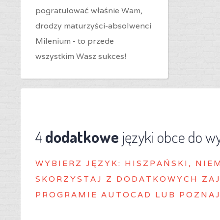
pogratulować właśnie Wam,
drodzy maturzyści-absolwenci
Milenium - to przede
wszystkim Wasz sukces!
4
dodatkowe
języki obce do w
WYBIERZ J
ĘZYK: HISZPAŃSKI, NIE
SKORZYSTAJ Z DODATKOWYCH ZAJ
PROGRAMIE AUTOCAD LUB POZNAJ