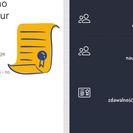
no
ur
ogę
nau
 - to
zdawalność