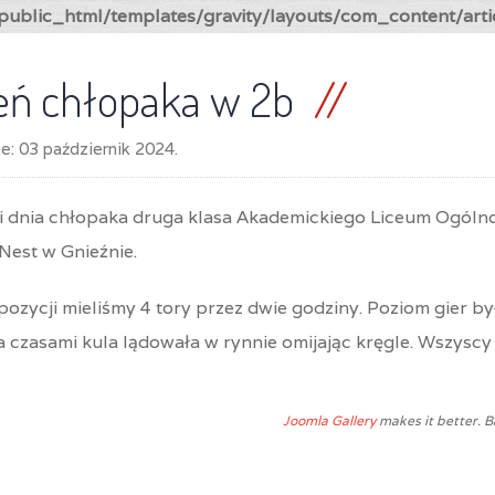
ublic_html/templates/gravity/layouts/com_content/arti
eń chłopaka w 2b
ne:
03 październik 2024
.
ji dnia chłopaka druga klasa Akademickiego Liceum Ogólno
Nest w Gnieźnie.
ozycji mieliśmy 4 tory przez dwie godziny. Poziom gier był
 a czasami kula lądowała w rynnie omijając kręgle. Wszyscy 
Joomla Gallery
makes it better. 