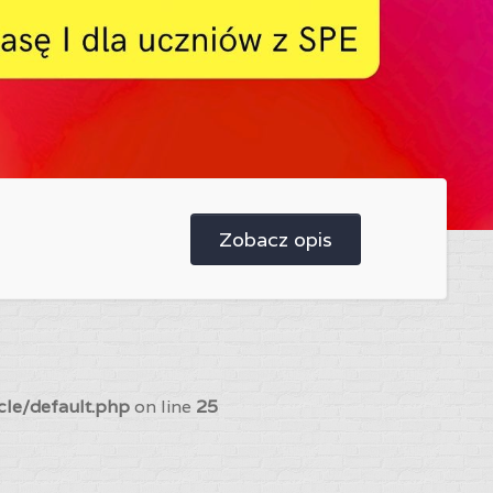
Zobacz opis
cle/default.php
on line
25