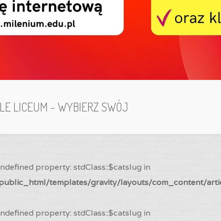
ILE LICEUM - WYBIERZ SWÓJ
Undefined property: stdClass::$catslug in
ublic_html/templates/gravity/layouts/com_content/arti
Undefined property: stdClass::$catslug in