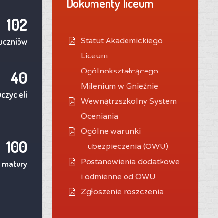
Dokumenty liceum
102
Statut Akademickiego
uczniów
Liceum
Ogólnokształcącego
40
Milenium w Gnieźnie
czycieli
Wewnątrzszkolny System
Oceniania
O
gólne warunki
100
ubezpieczenia (OWU)
Postanowienia dodatkowe
 matury
i odmienne od OWU
Zgłoszenie roszczenia