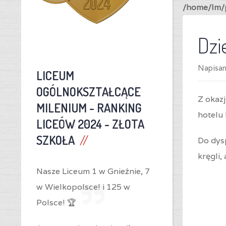
/home/lm/p
Dzi
Napisa
LICEUM
OGÓLNOKSZTAŁCĄCE
Z okaz
MILENIUM -
RANKING
hotelu 
LICEÓW 2024 - ZŁOTA
SZKOŁA
Do dysp
kręgli,
Nasze Liceum 1 w Gnieźnie,
7
w Wielkopolsce! i
125 w
Polsce! 🏆