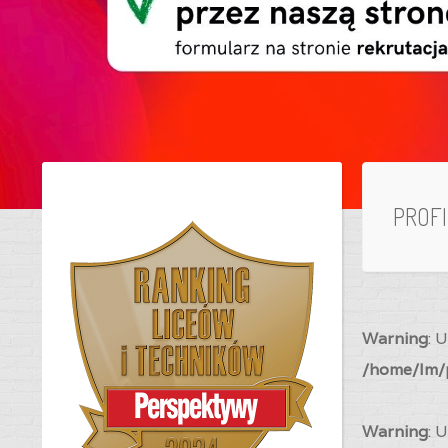
PROF
Warning
: 
/home/lm/p
Warning
: 