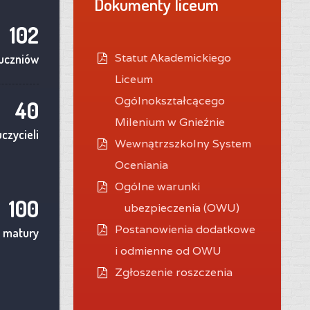
Dokumenty liceum
102
Statut Akademickiego
uczniów
Liceum
Ogólnokształcącego
40
Milenium w Gnieźnie
czycieli
Wewnątrzszkolny System
Oceniania
O
gólne warunki
100
ubezpieczenia (OWU)
Postanowienia dodatkowe
 matury
i odmienne od OWU
Zgłoszenie roszczenia