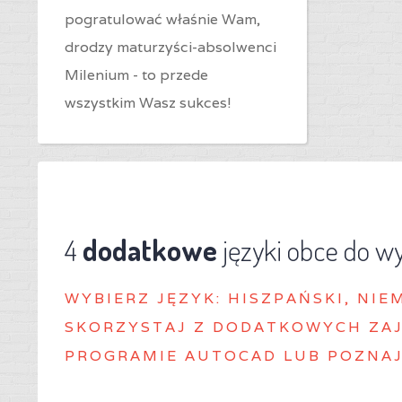
pogratulować właśnie Wam,
drodzy maturzyści-absolwenci
Milenium - to przede
wszystkim Wasz sukces!
4
dodatkowe
języki obce do w
WYBIERZ J
ĘZYK: HISZPAŃSKI, NIE
SKORZYSTAJ Z DODATKOWYCH ZAJ
PROGRAMIE AUTOCAD LUB POZNAJ