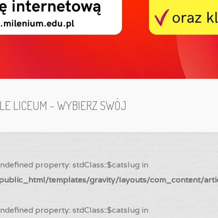
ILE LICEUM - WYBIERZ SWÓJ
Undefined property: stdClass::$catslug in
ublic_html/templates/gravity/layouts/com_content/arti
Undefined property: stdClass::$catslug in