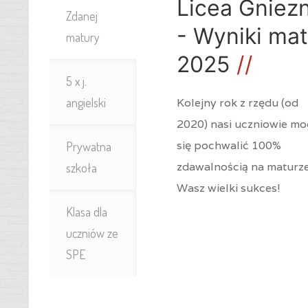
Licea Gniez
Zdanej
- Wyniki mat
matury
2025
5 x j.
angielski
Kolejny rok z rzędu (od
2020) nasi uczniowie m
się pochwalić 100%
Prywatna
zdawalnością na maturze
szkoła
Wasz wielki sukces!
Klasa dla
uczniów ze
SPE