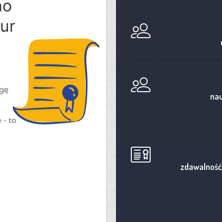
no
ur
ogę
nau
 - to
zdawalność