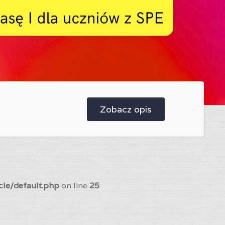
Zobacz opis
cle/default.php
on line
25