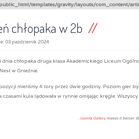
ublic_html/templates/gravity/layouts/com_content/arti
eń chłopaka w 2b
ne:
03 październik 2024
.
ji dnia chłopaka druga klasa Akademickiego Liceum Ogólno
Nest w Gnieźnie.
ozycji mieliśmy 4 tory przez dwie godziny. Poziom gier był
 a czasami kula lądowała w rynnie omijając kręgle. Wszyscy 
Joomla Gallery
makes it better. 