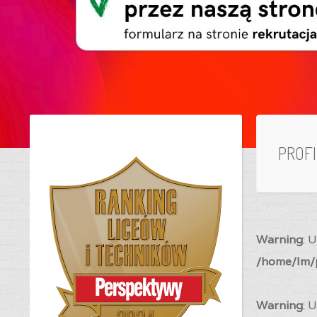
PROF
Warning
: 
/home/lm/p
Warning
: 