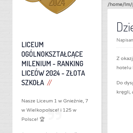
/home/lm/p
Dzi
Napisa
LICEUM
OGÓLNOKSZTAŁCĄCE
Z okaz
MILENIUM -
RANKING
hotelu 
LICEÓW 2024 - ZŁOTA
SZKOŁA
Do dysp
kręgli,
Nasze Liceum 1 w Gnieźnie,
7
w Wielkopolsce! i
125 w
Polsce! 🏆