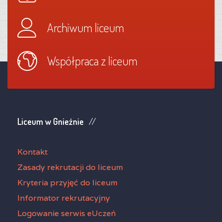
Archiwum liceum
Współpraca z liceum
Liceum w Gnieźnie
Kontakt
Zasady rekrutacji do liceum
Kryteria przyjęć do liceum
Informator rekrutacyjny
Logowanie serwis eUczeń