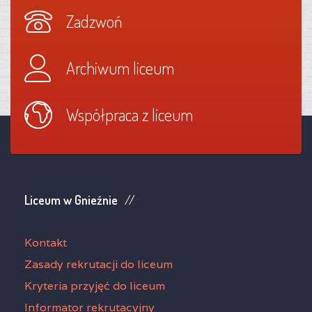
Zadzwoń
Archiwum liceum
Współpraca z liceum
Liceum w Gnieźnie
Kontakt
Zasady rekrutacji do liceum
Kryteria przyjęć do liceum
Informator rekrutacyjny