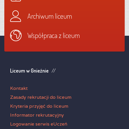
Archiwum liceum
Współpraca z liceum
Liceum w Gnieźnie
Kontakt
Zasady rekrutacji do liceum
Kryteria przyjęć do liceum
Informator rekrutacyjny
Logowanie serwis eUczeń