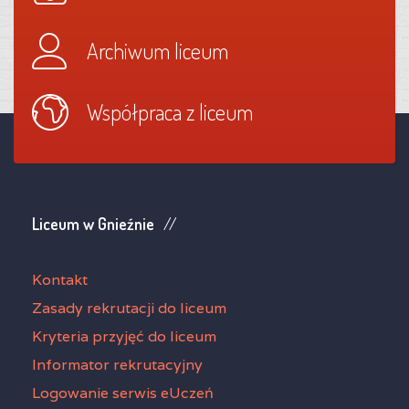
Archiwum liceum
Współpraca z liceum
Liceum w Gnieźnie
Kontakt
Zasady rekrutacji do liceum
Kryteria przyjęć do liceum
Informator rekrutacyjny
Logowanie serwis eUczeń